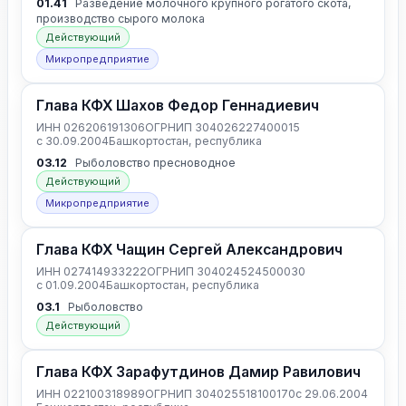
01.41
Разведение молочного крупного рогатого скота,
производство сырого молока
Действующий
Микропредприятие
Глава КФХ Шахов Федор Геннадиевич
ИНН 026206191306
ОГРНИП 304026227400015
с 30.09.2004
Башкортостан, республика
03.12
Рыболовство пресноводное
Действующий
Микропредприятие
Глава КФХ Чащин Сергей Александрович
ИНН 027414933222
ОГРНИП 304024524500030
с 01.09.2004
Башкортостан, республика
03.1
Рыболовство
Действующий
Глава КФХ Зарафутдинов Дамир Равилович
ИНН 022100318989
ОГРНИП 304025518100170
с 29.06.2004