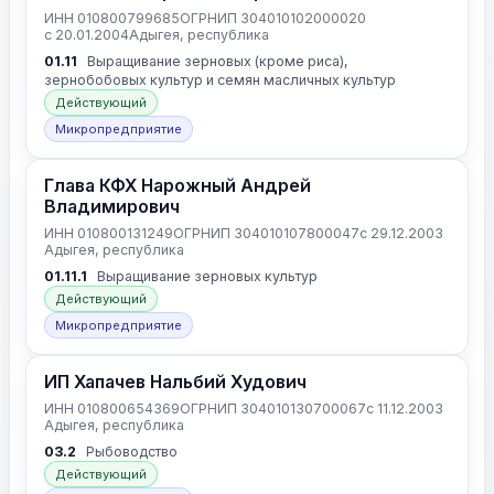
ИНН 010800799685
ОГРНИП 304010102000020
с 20.01.2004
Адыгея, республика
01.11
Выращивание зерновых (кроме риса),
зернобобовых культур и семян масличных культур
Действующий
Микропредприятие
Глава КФХ Нарожный Андрей
Владимирович
ИНН 010800131249
ОГРНИП 304010107800047
с 29.12.2003
Адыгея, республика
01.11.1
Выращивание зерновых культур
Действующий
Микропредприятие
ИП Хапачев Нальбий Худович
ИНН 010800654369
ОГРНИП 304010130700067
с 11.12.2003
Адыгея, республика
03.2
Рыбоводство
Действующий