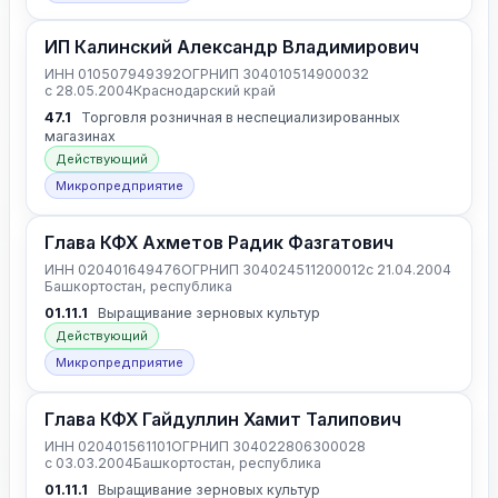
ИП Калинский Александр Владимирович
ИНН 010507949392
ОГРНИП 304010514900032
с 28.05.2004
Краснодарский край
47.1
Торговля розничная в неспециализированных
магазинах
Действующий
Микропредприятие
Глава КФХ Ахметов Радик Фазгатович
ИНН 020401649476
ОГРНИП 304024511200012
с 21.04.2004
Башкортостан, республика
01.11.1
Выращивание зерновых культур
Действующий
Микропредприятие
Глава КФХ Гайдуллин Хамит Талипович
ИНН 020401561101
ОГРНИП 304022806300028
с 03.03.2004
Башкортостан, республика
01.11.1
Выращивание зерновых культур