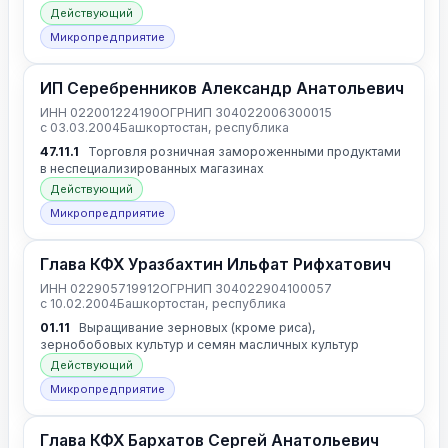
Действующий
Микропредприятие
ИП Серебренников Александр Анатольевич
ИНН 022001224190
ОГРНИП 304022006300015
с 03.03.2004
Башкортостан, республика
47.11.1
Торговля розничная замороженными продуктами
в неспециализированных магазинах
Действующий
Микропредприятие
Глава КФХ Уразбахтин Ильфат Рифхатович
ИНН 022905719912
ОГРНИП 304022904100057
с 10.02.2004
Башкортостан, республика
01.11
Выращивание зерновых (кроме риса),
зернобобовых культур и семян масличных культур
Действующий
Микропредприятие
Глава КФХ Бархатов Сергей Анатольевич