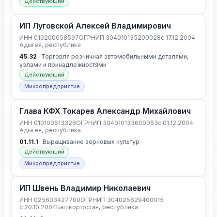
Действующий
ИП Луговской Алексей Владимирович
ИНН 010200058597
ОГРНИП 304010135200028
с 17.12.2004
Адыгея, республика
45.32
Торговля розничная автомобильными деталями,
узлами и принадлежностями
Действующий
Микропредприятие
Глава КФХ Токарев Александр Михайлович
ИНН 010100613328
ОГРНИП 304010133600063
с 01.12.2004
Адыгея, республика
01.11.1
Выращивание зерновых культур
Действующий
Микропредприятие
ИП Швень Владимир Николаевич
ИНН 025603427700
ОГРНИП 304025629400015
с 20.10.2004
Башкортостан, республика