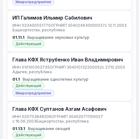
Микропредприятие
ИП Галимов Ильмир Сабилович
ИНН 023400551770
ОГРНИП 304024930000037
с 12.11.2003
Башкортостан, республика
01.11.1
Выращивание зерновых культур
Действующий
Глава КФХ Яструбенко Иван Владимирович
ИНН 010100303735
ОГРНИП 304010132200052
с 27.10.2003
Адыгея, республика
01.1
Выращивание однолетних культур
Действующий
Микропредприятие
Глава КФХ Султанов Азгам Асафович
ИНН 020703848206
ОГРНИП 304020711100027
с 16.06.2003
Башкортостан, республика
01.13.1
Выращивание овощей
Действующий