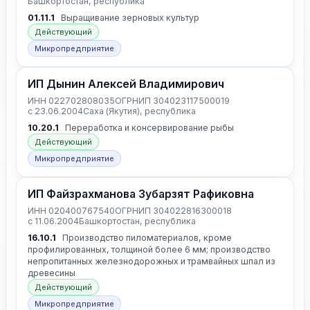
Башкортостан, республика
01.11.1
Выращивание зерновых культур
Действующий
Микропредприятие
ИП Дынин Алексей Владимирович
ИНН 022702808035
ОГРНИП 304023117500019
с 23.06.2004
Саха (Якутия), республика
10.20.1
Переработка и консервирование рыбы
Действующий
Микропредприятие
ИП Файзрахманова Зубарзят Рафиковна
ИНН 020400767540
ОГРНИП 304022816300018
с 11.06.2004
Башкортостан, республика
16.10.1
Производство пиломатериалов, кроме
профилированных, толщиной более 6 мм; производство
непропитанных железнодорожных и трамвайных шпал из
древесины
Действующий
Микропредприятие