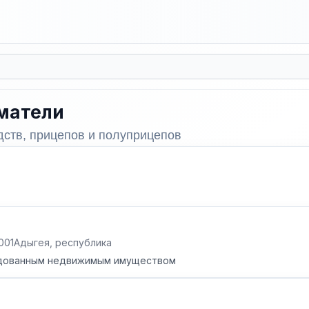
матели
ств, прицепов и полуприцепов
2001
Адыгея, республика
ндованным недвижимым имуществом