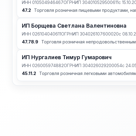
ИНН 010504946467
ОГРНИП 304010529500611
с 15.10.2
47.2
Торговля розничная пищевыми продуктами, на
ИП Борщева Светлана Валентиновна
ИНН 026104040611
ОГРНИП 304026107600020
с 08.10.
47.78.9
Торговля розничная непродовольственными 
ИП Нургалиев Тимур Гумарович
ИНН 026005974882
ОГРНИП 304026029200054
с 24.0
45.11.2
Торговля розничная легковыми автомобилям