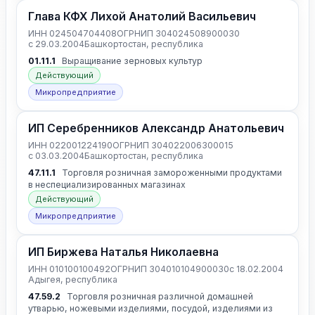
Глава КФХ Лихой Анатолий Васильевич
ИНН 024504704408
ОГРНИП 304024508900030
с 29.03.2004
Башкортостан, республика
01.11.1
Выращивание зерновых культур
Действующий
Микропредприятие
ИП Серебренников Александр Анатольевич
ИНН 022001224190
ОГРНИП 304022006300015
с 03.03.2004
Башкортостан, республика
47.11.1
Торговля розничная замороженными продуктами
в неспециализированных магазинах
Действующий
Микропредприятие
ИП Биржева Наталья Николаевна
ИНН 010100100492
ОГРНИП 304010104900030
с 18.02.2004
Адыгея, республика
47.59.2
Торговля розничная различной домашней
утварью, ножевыми изделиями, посудой, изделиями из