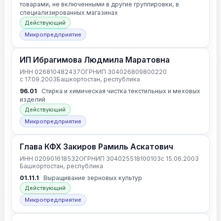
товарами, не включенными в другие группировки, в
специализированных магазинах
Действующий
Микропредприятие
ИП Ибрагимова Людмила Маратовна
ИНН 026810482437
ОГРНИП 304026809800220
с 17.09.2003
Башкортостан, республика
96.01
Стирка и химическая чистка текстильных и меховых
изделий
Действующий
Микропредприятие
Глава КФХ Закиров Рамиль Аскатович
ИНН 020901618532
ОГРНИП 304025518100103
с 15.06.2003
Башкортостан, республика
01.11.1
Выращивание зерновых культур
Действующий
Микропредприятие