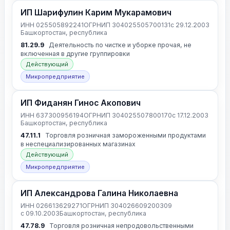
ИП Шарифулин Карим Мукарамович
ИНН 025505892241
ОГРНИП 304025505700131
с 29.12.2003
Башкортостан, республика
81.29.9
Деятельность по чистке и уборке прочая, не
включенная в другие группировки
Действующий
Микропредприятие
ИП Фиданян Гинос Акопович
ИНН 637300956194
ОГРНИП 304025507800170
с 17.12.2003
Башкортостан, республика
47.11.1
Торговля розничная замороженными продуктами
в неспециализированных магазинах
Действующий
Микропредприятие
ИП Александрова Галина Николаевна
ИНН 026613629271
ОГРНИП 304026609200309
с 09.10.2003
Башкортостан, республика
47.78.9
Торговля розничная непродовольственными