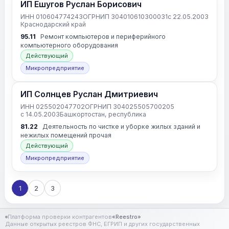
ИП Ешугов Руслан Борисович
ИНН 010604774243
ОГРНИП 304010610300031
с 22.05.2003
Краснодарский край
95.11
Ремонт компьютеров и периферийного
компьютерного оборудования
Действующий
Микропредприятие
ИП Солнцев Руслан Дмитриевич
ИНН 025502047702
ОГРНИП 304025505700205
с 14.05.2003
Башкортостан, республика
81.22
Деятельность по чистке и уборке жилых зданий и
нежилых помещений прочая
Действующий
Микропредприятие
1
2
3
Платформа проверки контрагентов
«Reestro»
Данные открытых реестров ФНС, ЕГРИП и других государственных