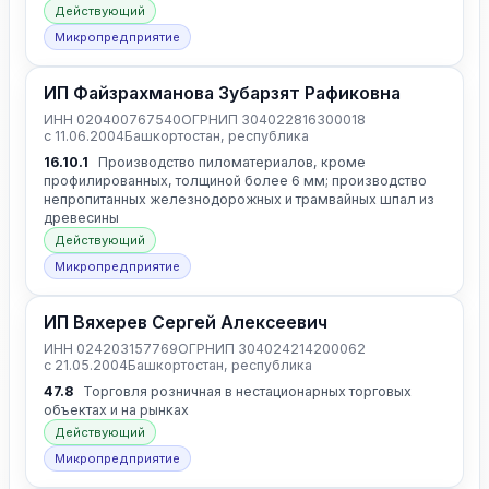
Действующий
Микропредприятие
ИП Файзрахманова Зубарзят Рафиковна
ИНН 020400767540
ОГРНИП 304022816300018
с 11.06.2004
Башкортостан, республика
16.10.1
Производство пиломатериалов, кроме
профилированных, толщиной более 6 мм; производство
непропитанных железнодорожных и трамвайных шпал из
древесины
Действующий
Микропредприятие
ИП Вяхерев Сергей Алексеевич
ИНН 024203157769
ОГРНИП 304024214200062
с 21.05.2004
Башкортостан, республика
47.8
Торговля розничная в нестационарных торговых
объектах и на рынках
Действующий
Микропредприятие