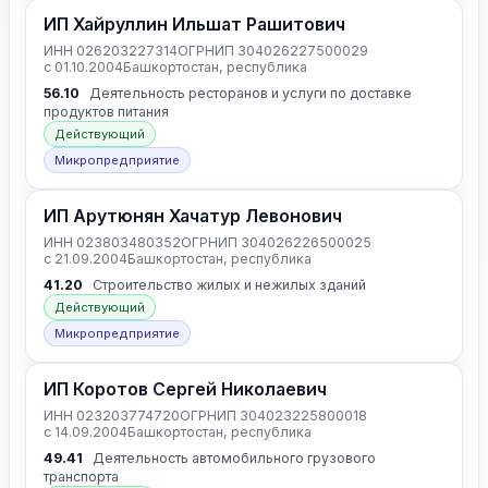
ИП Хайруллин Ильшат Рашитович
ИНН 026203227314
ОГРНИП 304026227500029
с 01.10.2004
Башкортостан, республика
56.10
Деятельность ресторанов и услуги по доставке
продуктов питания
Действующий
Микропредприятие
ИП Арутюнян Хачатур Левонович
ИНН 023803480352
ОГРНИП 304026226500025
с 21.09.2004
Башкортостан, республика
41.20
Строительство жилых и нежилых зданий
Действующий
Микропредприятие
ИП Коротов Сергей Николаевич
ИНН 023203774720
ОГРНИП 304023225800018
с 14.09.2004
Башкортостан, республика
49.41
Деятельность автомобильного грузового
транспорта