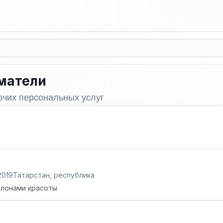
матели
очих персональных услуг
2019
Татарстан, республика
алонами красоты