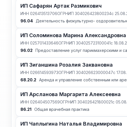
ИП Сафарян Артак Размикович
ИНН 026413513706
ОГРНИП 304026423800234
с 25.08
96.04
Деятельность физкультурно- оздоровитель
ИП Соломинова Марина Александровна
ИНН 025701433646
ОГРНИП 304025723100041
с 18.08.
96.02
Предоставление услуг парикмахерскими и с
ИП Зиганшина Розалия Заквановна
ИНН 026614593973
ОГРНИП 304026623000047
с 17.08
68.20.2
Аренда и управление собственным или а
ИП Арсланова Маргарита Алексеевна
ИНН 026404507569
ОГРНИП 304026421800021
с 05.08
86.21
Общая врачебная практика
ИП Чаплыгина Наталья Владимировна