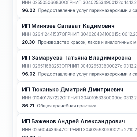
ИНН 025505066830
ОГРНИП 304025534900122
с 14.12.
96.02
Предоставление услуг парикмахерскими и с
ИП Минязев Салават Кадимович
ИНН 026412441537
ОГРНИП 304026434100015
с 06.12.
20.30
Производство красок, лаков и аналогичных м
ИП Замаруева Татьяна Владимировна
ИНН 026511688253
ОГРНИП 304026533800027
с 03.12.
96.02
Предоставление услуг парикмахерскими и с
ИП Тюканько Дмитрий Дмитриевич
ИНН 010401787222
ОГРНИП 304010533800090
с 03.12.
86.21
Общая врачебная практика
ИП Баженов Андрей Александрович
ИНН 025604439547
ОГРНИП 304025630100021
с 27.10