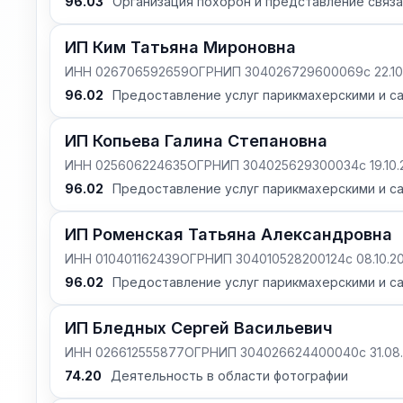
96.03
Организация похорон и представление связа
ИП Ким Татьяна Мироновна
ИНН 026706592659
ОГРНИП 304026729600069
с 22.1
96.02
Предоставление услуг парикмахерскими и с
ИП Копьева Галина Степановна
ИНН 025606224635
ОГРНИП 304025629300034
с 19.10
96.02
Предоставление услуг парикмахерскими и с
ИП Роменская Татьяна Александровна
ИНН 010401162439
ОГРНИП 304010528200124
с 08.10.2
96.02
Предоставление услуг парикмахерскими и с
ИП Бледных Сергей Васильевич
ИНН 026612555877
ОГРНИП 304026624400040
с 31.0
74.20
Деятельность в области фотографии