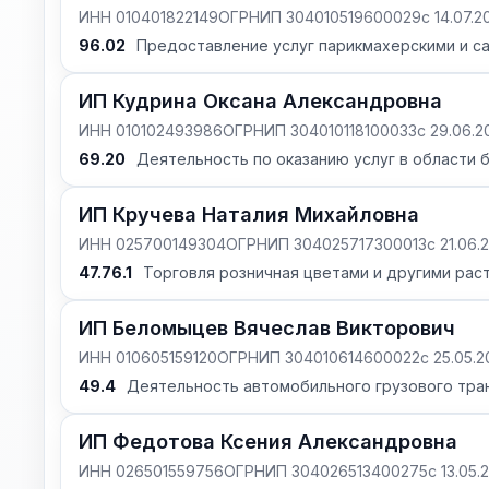
ИНН 010401822149
ОГРНИП 304010519600029
с 14.07.
96.02
Предоставление услуг парикмахерскими и с
ИП Кудрина Оксана Александровна
ИНН 010102493986
ОГРНИП 304010118100033
с 29.06.
69.20
Деятельность по оказанию услуг в области 
ИП Кручева Наталия Михайловна
ИНН 025700149304
ОГРНИП 304025717300013
с 21.06.
47.76.1
Торговля розничная цветами и другими рас
ИП Беломыцев Вячеслав Викторович
ИНН 010605159120
ОГРНИП 304010614600022
с 25.05.
49.4
Деятельность автомобильного грузового тран
ИП Федотова Ксения Александровна
ИНН 026501559756
ОГРНИП 304026513400275
с 13.05.