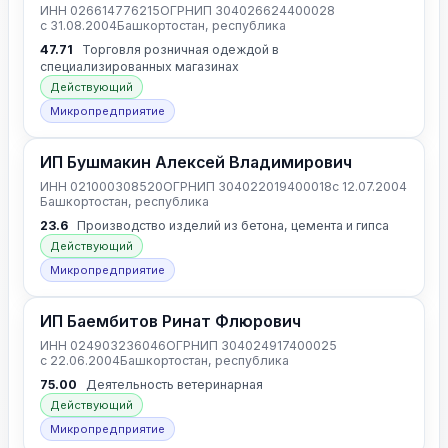
ИНН 026614776215
ОГРНИП 304026624400028
с 31.08.2004
Башкортостан, республика
47.71
Торговля розничная одеждой в
специализированных магазинах
Действующий
Микропредприятие
ИП Бушмакин Алексей Владимирович
ИНН 021000308520
ОГРНИП 304022019400018
с 12.07.2004
Башкортостан, республика
23.6
Производство изделий из бетона, цемента и гипса
Действующий
Микропредприятие
ИП Баембитов Ринат Флюрович
ИНН 024903236046
ОГРНИП 304024917400025
с 22.06.2004
Башкортостан, республика
75.00
Деятельность ветеринарная
Действующий
Микропредприятие