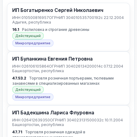
ИП Богатыренко Сергей Николаевич
ИНН 010500816957
ОГРНИП 304010535700192
с 22.12.2004
Адыгея, республика
16.1
Распиловка и строгание древесины
Действующий
Микропредприятие
ИП Буланкина Евгения Петровна
ИНН 026106105864
ОГРНИП 304026134200014
с 07.12.2004
Башкортостан, республика
47.53.2
Торговля розничная портьерами, тюлевыми
занавесями в специализированных магазинах
Действующий
Микропредприятие
ИП Бадекшина Лариса Флуровна
ИНН 026412639350
ОГРНИП 304023131500032
с 10.11.2004
Башкортостан, республика
47.71
Торговля розничная одеждой в