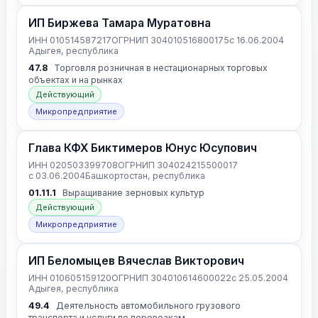
ИП Биржева Тамара Муратовна
ИНН 010514587217
ОГРНИП 304010516800175
с 16.06.2004
Адыгея, республика
47.8
Торговля розничная в нестационарных торговых
объектах и на рынках
Действующий
Микропредприятие
Глава КФХ Биктимеров Юнус Юсупович
ИНН 020503399708
ОГРНИП 304024215500017
с 03.06.2004
Башкортостан, республика
01.11.1
Выращивание зерновых культур
Действующий
Микропредприятие
ИП Беломыцев Вячеслав Викторович
ИНН 010605159120
ОГРНИП 304010614600022
с 25.05.2004
Адыгея, республика
49.4
Деятельность автомобильного грузового
транспорта и услуги по перевозкам