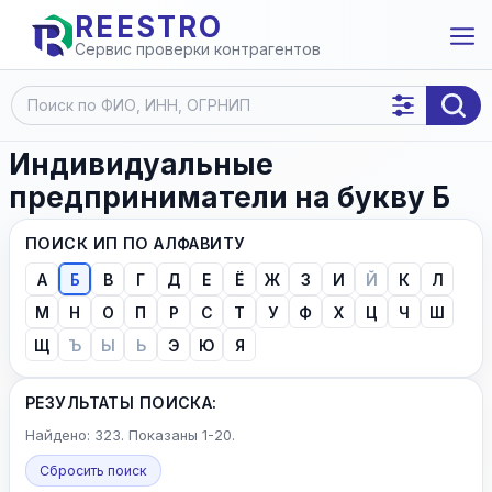
REESTRO
Сервис проверки контрагентов
Индивидуальные
предприниматели на букву Б
ПОИСК ИП ПО АЛФАВИТУ
А
Б
В
Г
Д
Е
Ё
Ж
З
И
Й
К
Л
М
Н
О
П
Р
С
Т
У
Ф
Х
Ц
Ч
Ш
Щ
Ъ
Ы
Ь
Э
Ю
Я
РЕЗУЛЬТАТЫ ПОИСКА:
Найдено: 323. Показаны 1-20.
Сбросить поиск