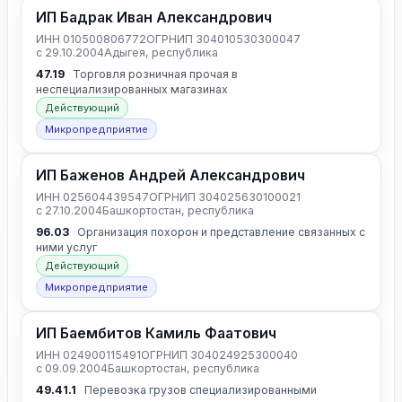
ИП Бадрак Иван Александрович
ИНН 010500806772
ОГРНИП 304010530300047
с 29.10.2004
Адыгея, республика
47.19
Торговля розничная прочая в
неспециализированных магазинах
Действующий
Микропредприятие
ИП Баженов Андрей Александрович
ИНН 025604439547
ОГРНИП 304025630100021
с 27.10.2004
Башкортостан, республика
96.03
Организация похорон и представление связанных с
ними услуг
Действующий
Микропредприятие
ИП Баембитов Камиль Фаатович
ИНН 024900115491
ОГРНИП 304024925300040
с 09.09.2004
Башкортостан, республика
49.41.1
Перевозка грузов специализированными