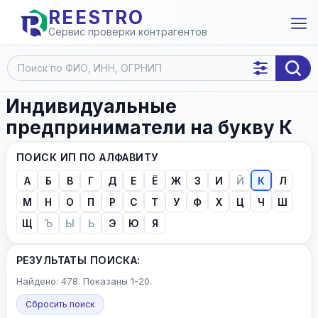
REESTRO
Сервис проверки контрагентов
Индивидуальные
предприниматели на букву К
ПОИСК ИП ПО АЛФАВИТУ
А
Б
В
Г
Д
Е
Ё
Ж
З
И
Й
К
Л
М
Н
О
П
Р
С
Т
У
Ф
Х
Ц
Ч
Ш
Щ
Ъ
Ы
Ь
Э
Ю
Я
РЕЗУЛЬТАТЫ ПОИСКА:
Найдено: 478. Показаны 1-20.
Сбросить поиск