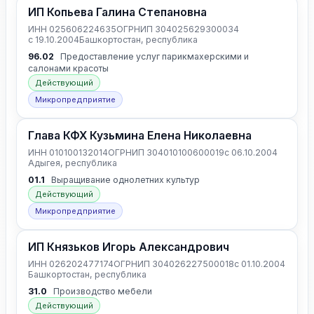
ИП Копьева Галина Степановна
ИНН 025606224635
ОГРНИП 304025629300034
с 19.10.2004
Башкортостан, республика
96.02
Предоставление услуг парикмахерскими и
салонами красоты
Действующий
Микропредприятие
Глава КФХ Кузьмина Елена Николаевна
ИНН 010100132014
ОГРНИП 304010100600019
с 06.10.2004
Адыгея, республика
01.1
Выращивание однолетних культур
Действующий
Микропредприятие
ИП Князьков Игорь Александрович
ИНН 026202477174
ОГРНИП 304026227500018
с 01.10.2004
Башкортостан, республика
31.0
Производство мебели
Действующий