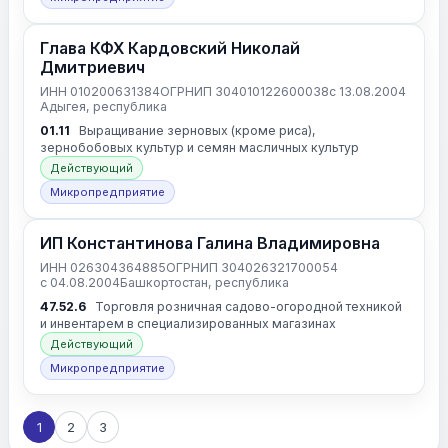
Глава КФХ Кардовский Николай
Дмитриевич
ИНН 010200631384
ОГРНИП 304010122600038
с 13.08.2004
Адыгея, республика
01.11
Выращивание зерновых (кроме риса),
зернобобовых культур и семян масличных культур
Действующий
Микропредприятие
ИП Константинова Галина Владимировна
ИНН 026304364885
ОГРНИП 304026321700054
с 04.08.2004
Башкортостан, республика
47.52.6
Торговля розничная садово-огородной техникой
и инвентарем в специализированных магазинах
Действующий
Микропредприятие
1
2
3