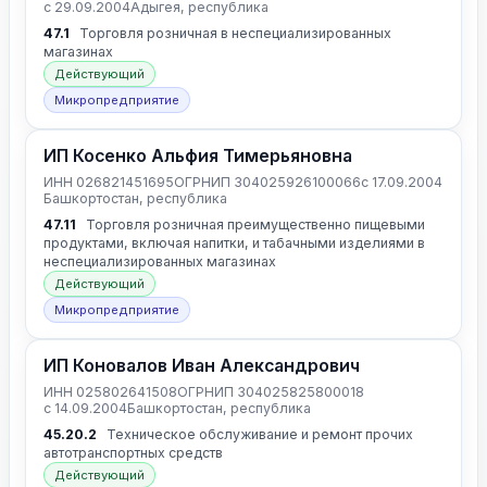
с 29.09.2004
Адыгея, республика
47.1
Торговля розничная в неспециализированных
магазинах
Действующий
Микропредприятие
ИП Косенко Альфия Тимерьяновна
ИНН 026821451695
ОГРНИП 304025926100066
с 17.09.2004
Башкортостан, республика
47.11
Торговля розничная преимущественно пищевыми
продуктами, включая напитки, и табачными изделиями в
неспециализированных магазинах
Действующий
Микропредприятие
ИП Коновалов Иван Александрович
ИНН 025802641508
ОГРНИП 304025825800018
с 14.09.2004
Башкортостан, республика
45.20.2
Техническое обслуживание и ремонт прочих
автотранспортных средств
Действующий