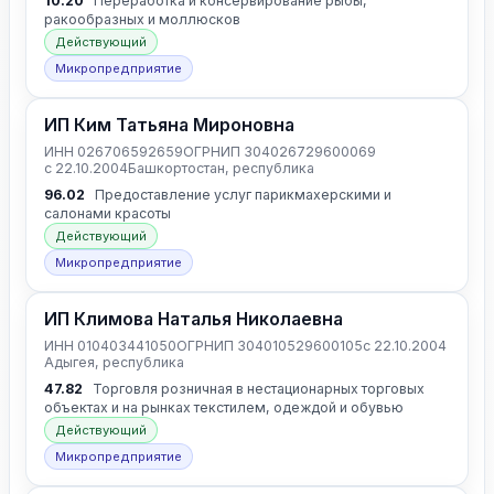
10.20
Переработка и консервирование рыбы,
ракообразных и моллюсков
Действующий
Микропредприятие
ИП Ким Татьяна Мироновна
ИНН 026706592659
ОГРНИП 304026729600069
с 22.10.2004
Башкортостан, республика
96.02
Предоставление услуг парикмахерскими и
салонами красоты
Действующий
Микропредприятие
ИП Климова Наталья Николаевна
ИНН 010403441050
ОГРНИП 304010529600105
с 22.10.2004
Адыгея, республика
47.82
Торговля розничная в нестационарных торговых
объектах и на рынках текстилем, одеждой и обувью
Действующий
Микропредприятие