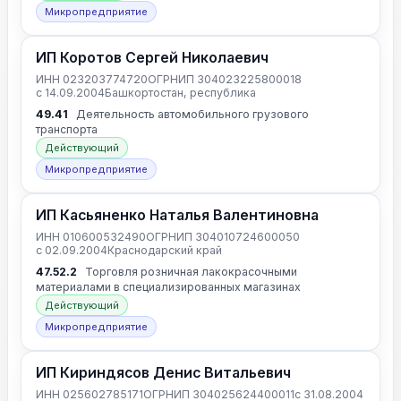
Микропредприятие
ИП Коротов Сергей Николаевич
ИНН 023203774720
ОГРНИП 304023225800018
с 14.09.2004
Башкортостан, республика
49.41
Деятельность автомобильного грузового
транспорта
Действующий
Микропредприятие
ИП Касьяненко Наталья Валентиновна
ИНН 010600532490
ОГРНИП 304010724600050
с 02.09.2004
Краснодарский край
47.52.2
Торговля розничная лакокрасочными
материалами в специализированных магазинах
Действующий
Микропредприятие
ИП Кириндясов Денис Витальевич
ИНН 025602785171
ОГРНИП 304025624400011
с 31.08.2004