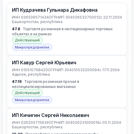
ИП Кудрачева Гульнара Дикафовна
ИНН 026509571434
ОГРНИП 304026532700012
с 22.11.2004
Башкортостан, республика
47.8
Торговля розничная в нестационарных торговых
объектах и на рынках
Действующий
Микропредприятие
ИП Кавур Сергей Юрьевич
ИНН 010510768420
ОГРНИП 304010532200094
с 17.11.2004
Адыгея, республика
47.19
Торговля розничная прочая в
неспециализированных магазинах
Действующий
Микропредприятие
ИП Кичигин Сергей Николаевич
ИНН 026205715839
ОГРНИП 304026231000019
с 05.11.2004
Башкортостан, республика