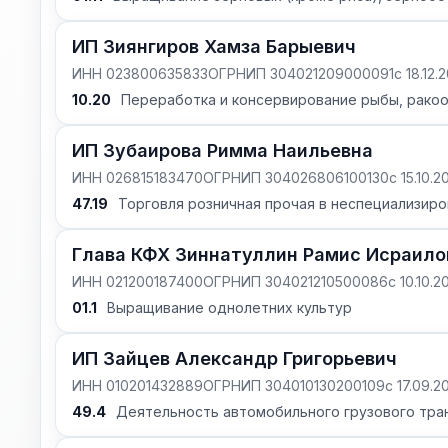
ИП Зиянгиров Хамза Барыевич
ИНН 023800635833
ОГРНИП 304021209000091
с 18.12.
10.20
Переработка и консервирование рыбы, рако
ИП Зубаирова Римма Наильевна
ИНН 026815183470
ОГРНИП 304026806100130
с 15.10.2
47.19
Торговля розничная прочая в неспециализиро
Глава КФХ Зиннатуллин Рамис Исраило
ИНН 021200187400
ОГРНИП 304021210500086
с 10.10.2
01.1
Выращивание однолетних культур
ИП Зайцев Александр Григорьевич
ИНН 010201432889
ОГРНИП 304010130200109
с 17.09.2
49.4
Деятельность автомобильного грузового тран