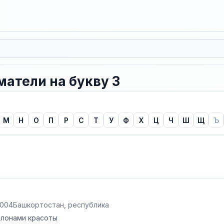
атели на букву З
М
Н
О
П
Р
С
Т
У
Ф
Х
Ц
Ч
Ш
Щ
Ъ
2004
Башкортостан, республика
алонами красоты