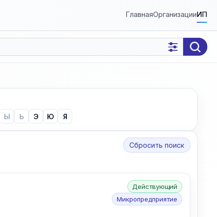
Главная
Организации
ИП
Ы
Ь
Э
Ю
Я
Сбросить поиск
Действующий
Микропредприятие