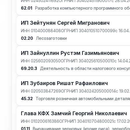
ИНН 024502411692
ОГРНИП 304024511900017
с 28.04.
62.01
Разработка компьютерного программного об
ИП Зейтунян Сергей Мигранович
ИНН 010400088408
ОГРНИП 304010510700099
с 16.04
02.20
Лесозаготовки
ИП Зайнуллин Рустэм Газимьянович
ИНН 025602093050
ОГРНИП 304025610500010
с 14.04
69.20.3
Деятельность в области налогового консу
ИП Зубаиров Ришат Рафаилович
ИНН 020503847269
ОГРНИП 304024205000014
с 19.0
45.32
Торговля розничная автомобильными деталя
Глава КФХ Замчий Георгий Николаевич
ИНН 010200616386
ОГРНИП 304010704800021
с 17.02.
01.11
Выращивание зерновых (кроме риса), зернобо