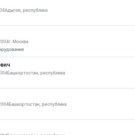
004
Адыгея, республика
.2004
г. Москва
орудования
ович
2004
Башкортостан, республика
2004
Башкортостан, республика