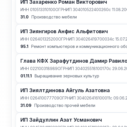
ИП Захаренко Роман Викторович
ИНН 010513310100
ОГРНИП 304010522400260
с 11.08.2
31.0
Производство мебели
ИП Зиянгиров Анфис Альфитович
ИНН 026401325200
ОГРНИП 304026419700034
с 15.07
95.1
Ремонт компьютеров и коммуникационного об
Глава КФХ Зарафутдинов Дамир Равил
ИНН 022100318989
ОГРНИП 304025518100170
с 29.06.
01.11.1
Выращивание зерновых культур
ИП Зиялтдинова Айгуль Азатовна
ИНН 026410077709
ОГРНИП 304026416100011
с 09.06.
31.09
Производство прочей мебели
ИП Зайдуллин Азат Усманович