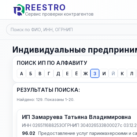
REESTRO
Сервис проверки контрагентов
Индивидуальные предприним
ПОИСК ИП ПО АЛФАВИТУ
А
Б
В
Г
Д
Е
Ё
Ж
З
И
Й
К
Л
РЕЗУЛЬТАТЫ ПОИСКА:
Найдено: 129. Показаны 1-20.
ИП Замаруева Татьяна Владимировна
ИНН 026511688253
ОГРНИП 304026533800027
с 03.12.
96.02
Предоставление услуг парикмахерскими и с