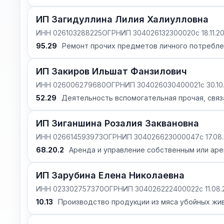
ИП Загидуллина Лилия Халиулловна
ИНН 026103288225
ОГРНИП 304026132300020
с 18.11.
95.29
Ремонт прочих предметов личного потребле
ИП Закиров Ильшат Фанзилович
ИНН 026006279680
ОГРНИП 304026030400021
с 30.1
52.29
Деятельность вспомогательная прочая, связ
ИП Зиганшина Розалия Заквановна
ИНН 026614593973
ОГРНИП 304026623000047
с 17.08
68.20.2
Аренда и управление собственным или а
ИП Зарубина Елена Николаевна
ИНН 023302757370
ОГРНИП 304026222400022
с 11.08
10.13
Производство продукции из мяса убойных жив