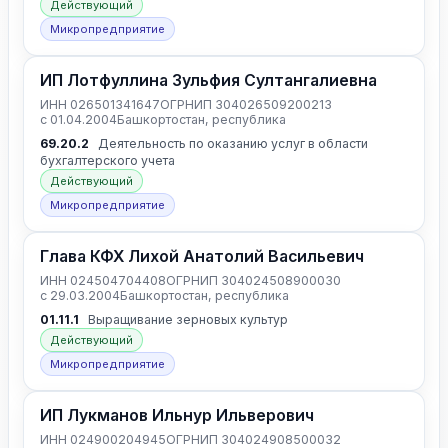
Действующий
Микропредприятие
ИП Лотфуллина Зульфия Султангалиевна
ИНН 026501341647
ОГРНИП 304026509200213
с 01.04.2004
Башкортостан, республика
69.20.2
Деятельность по оказанию услуг в области
бухгалтерского учета
Действующий
Микропредприятие
Глава КФХ Лихой Анатолий Васильевич
ИНН 024504704408
ОГРНИП 304024508900030
с 29.03.2004
Башкортостан, республика
01.11.1
Выращивание зерновых культур
Действующий
Микропредприятие
ИП Лукманов Ильнур Ильверович
ИНН 024900204945
ОГРНИП 304024908500032