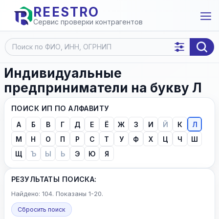
REESTRO
Сервис проверки контрагентов
Индивидуальные
предприниматели на букву Л
ПОИСК ИП ПО АЛФАВИТУ
А
Б
В
Г
Д
Е
Ё
Ж
З
И
Й
К
Л
М
Н
О
П
Р
С
Т
У
Ф
Х
Ц
Ч
Ш
Щ
Ъ
Ы
Ь
Э
Ю
Я
РЕЗУЛЬТАТЫ ПОИСКА:
Найдено: 104. Показаны 1-20.
Сбросить поиск