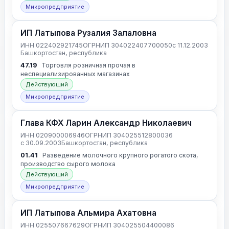
Микропредприятие
ИП Латыпова Рузалия Залаловна
ИНН 022402921745
ОГРНИП 304022407700050
с 11.12.2003
Башкортостан, республика
47.19
Торговля розничная прочая в
неспециализированных магазинах
Действующий
Микропредприятие
Глава КФХ Ларин Александр Николаевич
ИНН 020900006946
ОГРНИП 304025512800036
с 30.09.2003
Башкортостан, республика
01.41
Разведение молочного крупного рогатого скота,
производство сырого молока
Действующий
Микропредприятие
ИП Латыпова Альмира Ахатовна
ИНН 025507667629
ОГРНИП 304025504400086