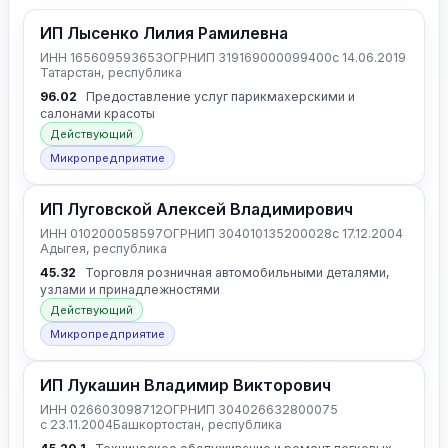
ИП Лысенко Лилия Рамилевна
ИНН 165609593653
ОГРНИП 319169000099400
с 14.06.2019
Татарстан, республика
96.02
Предоставление услуг парикмахерскими и
салонами красоты
Действующий
Микропредприятие
ИП Луговской Алексей Владимирович
ИНН 010200058597
ОГРНИП 304010135200028
с 17.12.2004
Адыгея, республика
45.32
Торговля розничная автомобильными деталями,
узлами и принадлежностями
Действующий
Микропредприятие
ИП Лукашин Владимир Викторович
ИНН 026603098712
ОГРНИП 304026632800075
с 23.11.2004
Башкортостан, республика