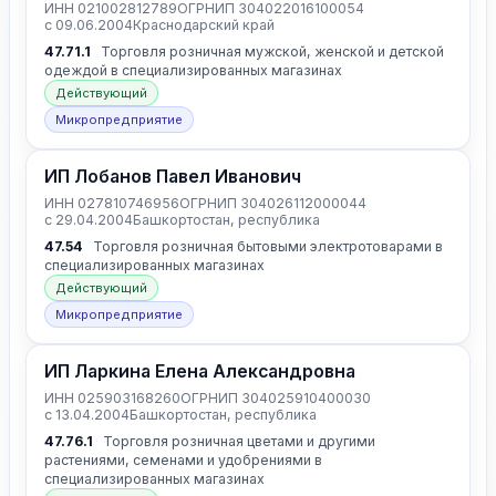
ИНН 021002812789
ОГРНИП 304022016100054
с 09.06.2004
Краснодарский край
47.71.1
Торговля розничная мужской, женской и детской
одеждой в специализированных магазинах
Действующий
Микропредприятие
ИП Лобанов Павел Иванович
ИНН 027810746956
ОГРНИП 304026112000044
с 29.04.2004
Башкортостан, республика
47.54
Торговля розничная бытовыми электротоварами в
специализированных магазинах
Действующий
Микропредприятие
ИП Ларкина Елена Александровна
ИНН 025903168260
ОГРНИП 304025910400030
с 13.04.2004
Башкортостан, республика
47.76.1
Торговля розничная цветами и другими
растениями, семенами и удобрениями в
специализированных магазинах