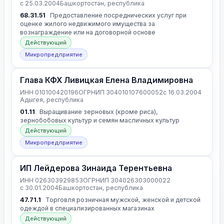
с 25.03.2004
Башкортостан, республика
68.31.51
Предоставление посреднических услуг при
оценке жилого недвижимого имущества за
вознаграждение или на договорной основе
Действующий
Микропредприятие
Глава КФХ Ливицкая Елена Владимировна
ИНН 010100420196
ОГРНИП 304010107600052
с 16.03.2004
Адыгея, республика
01.11
Выращивание зерновых (кроме риса),
зернобобовых культур и семян масличных культур
Действующий
Микропредприятие
ИП Лейдерова Зинаида Терентьевна
ИНН 026303929853
ОГРНИП 304026303000022
с 30.01.2004
Башкортостан, республика
47.71.1
Торговля розничная мужской, женской и детской
одеждой в специализированных магазинах
Действующий