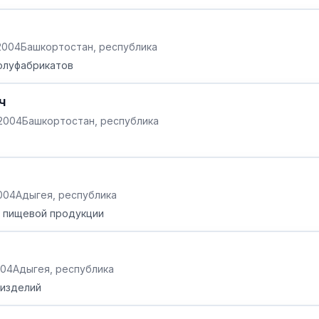
.2004
Башкортостан, республика
олуфабрикатов
ч
.2004
Башкортостан, республика
2004
Адыгея, республика
й пищевой продукции
004
Адыгея, республика
 изделий