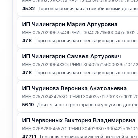
ИНН 026103738322
ОГРНИП 304026102900022
с 29.01
45.32
Торговля розничная автомобильными деталя
ИП Чилингарян Мария Артуровна
ИНН 025702996754
ОГРНИП 304025715600047
с 10.12
47.8
Торговля розничная в нестационарных торговы
ИП Чилингарян Самвел Артурович
ИНН 025702996433
ОГРНИП 304025715600036
с 10.12
47.8
Торговля розничная в нестационарных торговы
ИП Чудинова Вероника Анатольевна
ИНН 025702434258
ОГРНИП 304025712700137
с 10.11.
56.10
Деятельность ресторанов и услуги по доста
ИП Червонных Виктория Владимировна
ИНН 026828154557
ОГРНИП 304026807900422
с 15.10
47.71.1
Торговля розничная мужской, женской и дет