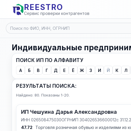
REESTRO
Сервис проверки контрагентов
Индивидуальные предприним
ПОИСК ИП ПО АЛФАВИТУ
А
Б
В
Г
Д
Е
Ё
Ж
З
И
Й
К
Л
РЕЗУЛЬТАТЫ ПОИСКА:
Найдено: 80. Показаны 1-20.
ИП Чешуина Дарья Александровна
ИНН 026508475030
ОГРНИП 304026536600012
с 31.12
47.72
Торговля розничная обувью и изделиями из к