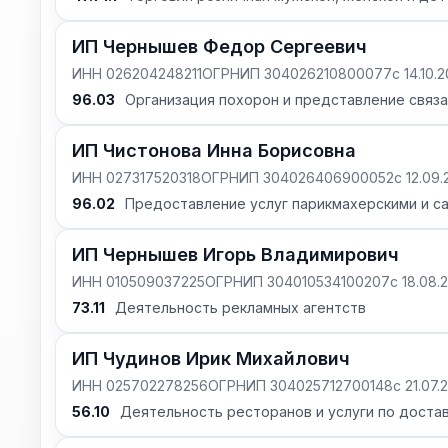
ИП Чернышев Федор Сергеевич
ИНН 026204248211
ОГРНИП 304026210800077
с 14.10.
96.03
Организация похорон и представление связа
ИП Чистонова Инна Борисовна
ИНН 027317520318
ОГРНИП 304026406900052
с 12.09
96.02
Предоставление услуг парикмахерскими и с
ИП Чернышев Игорь Владимирович
ИНН 010509037225
ОГРНИП 304010534100207
с 18.08.
73.11
Деятельность рекламных агентств
ИП Чудинов Ирик Михайлович
ИНН 025702278256
ОГРНИП 304025712700148
с 21.07.
56.10
Деятельность ресторанов и услуги по доста