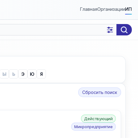
Главная
Организации
ИП
Ы
Ь
Э
Ю
Я
Сбросить поиск
Действующий
Микропредприятие