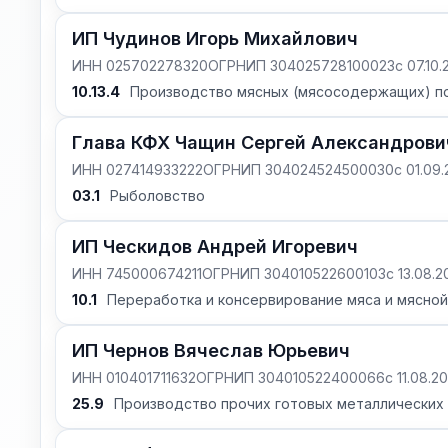
ИП Чудинов Игорь Михайлович
ИНН 025702278320
ОГРНИП 304025728100023
с 07.10
10.13.4
Производство мясных (мясосодержащих) п
Глава КФХ Чащин Сергей Александрови
ИНН 027414933222
ОГРНИП 304024524500030
с 01.09
03.1
Рыболовство
ИП Ческидов Андрей Игоревич
ИНН 745000674211
ОГРНИП 304010522600103
с 13.08.
10.1
Переработка и консервирование мяса и мясно
ИП Чернов Вячеслав Юрьевич
ИНН 010401711632
ОГРНИП 304010522400066
с 11.08.2
25.9
Производство прочих готовых металлических