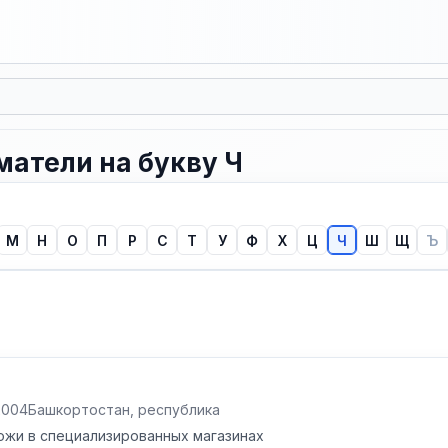
атели на букву Ч
М
Н
О
П
Р
С
Т
У
Ф
Х
Ц
Ч
Ш
Щ
Ъ
.2004
Башкортостан, республика
ожи в специализированных магазинах