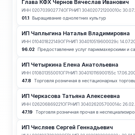
Глава КФХ Чернов Вячеслав Иванович
ИНН 020703902774
ОГРНИП 304020721200010
с 30.07
01.1
Выращивание однолетних культур
ИП Чаплыгина Наталья Владимировна
ИНН 010401822149
ОГРНИП 304010519600029
с 14.07.
96.02
Предоставление услуг парикмахерскими и с
ИП Четыркина Елена Анатольевна
ИНН 010801355001
ОГРНИП 304010116900155
с 17.06.20
47.8
Торговля розничная в нестационарных торговы
ИП Черкасова Татьяна Алексеевна
ИНН 026206869221
ОГРНИП 304026205700014
с 26.02
47.19
Торговля розничная прочая в неспециализиро
ИП Числяев Сергей Геннадьевич